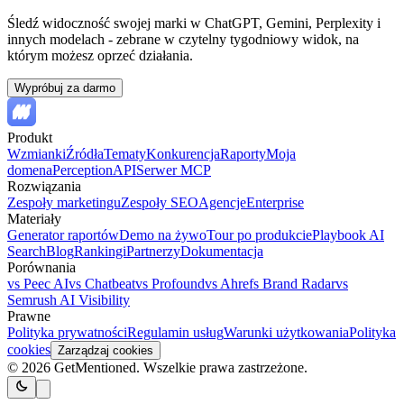
Śledź widoczność swojej marki w ChatGPT, Gemini, Perplexity i
innych modelach - zebrane w czytelny tygodniowy widok, na
którym możesz oprzeć działania.
Wypróbuj za darmo
Produkt
Wzmianki
Źródła
Tematy
Konkurencja
Raporty
Moja
domena
Perception
API
Serwer MCP
Rozwiązania
Zespoły marketingu
Zespoły SEO
Agencje
Enterprise
Materiały
Generator raportów
Demo na żywo
Tour po produkcie
Playbook AI
Search
Blog
Rankingi
Partnerzy
Dokumentacja
Porównania
vs Peec AI
vs Chatbeat
vs Profound
vs Ahrefs Brand Radar
vs
Semrush AI Visibility
Prawne
Polityka prywatności
Regulamin usług
Warunki użytkowania
Polityka
cookies
Zarządzaj cookies
© 2026 GetMentioned. Wszelkie prawa zastrzeżone.