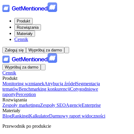
Produkt
Rozwiązania
Materiały
Cennik
Zaloguj się
Wypróbuj za darmo
Wypróbuj za darmo
Cennik
Produkt
Monitoring wzmianek
Atrybucja źródeł
Segmentacja
tematów
Benchmarking konkurencji
Cotygodniowe
raporty
Perception
Rozwiązania
Zespoły marketingu
Zespoły SEO
Agencje
Enterprise
Materiały
Blog
Rankingi
Kalkulator
Darmowy raport widoczności
Przewodnik po produkcie